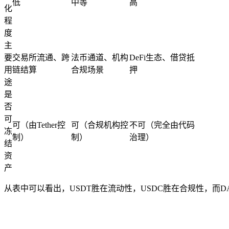
低
中等
高
化
程
度
主
要
交易所流通、跨
法币通道、机构
DeFi
生态、借贷抵
用
链结算
合规场景
押
途
是
否
可
可（由
Tether
控
可（合规机构控
不可（完全由代码
冻
制）
制）
治理）
结
资
产
从表中可以看出，USDT胜在流动性，USDC胜在合规性，而D