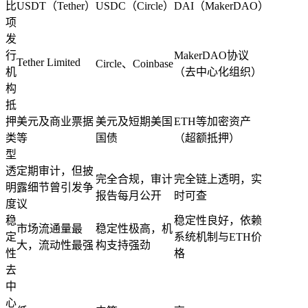
比
USDT
（
Tether
）
USDC
（
Circle
）
DAI
（
MakerDAO
）
项
发
行
MakerDAO
协议
Tether Limited
Circle
、
Coinbase
机
（去中心化组织）
构
抵
押
美元及商业票据
美元及短期美国
ETH
等加密资产
类
等
国债
（超额抵押）
型
透
定期审计，但披
完全合规，审计
完全链上透明，实
明
露细节曾引发争
报告每月公开
时可查
度
议
稳
稳定性良好，依赖
市场流通量最
稳定性极高，机
定
系统机制与
ETH
价
大，流动性最强
构支持强劲
性
格
去
中
心