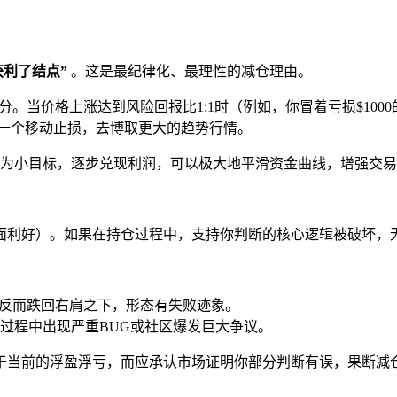
获利了结点”
。这是最纪律化、最理性的减仓理由。
。当价格上涨达到风险回报比1:1时（例如，你冒着亏损$1000的
设置一个移动止损，去博取更大的趋势行情。
为小目标，逐步兑现利润，可以极大地平滑资金曲线，增强交易
面利好）。如果在持仓过程中，支持你判断的核心逻辑被破坏，
线反而跌回右肩之下，形态有失败迹象。
过程中出现严重BUG或社区爆发巨大争议。
于当前的浮盈浮亏，而应承认市场证明你部分判断有误，果断减