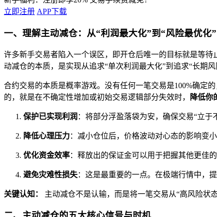
立即注册
APP下载
一、理解主动减仓：从“利润最大化”到“风险最优化
许多新手交易者陷入一个误区，即开仓后唯一的目标就是等待
动减仓的本质，是实现从追求“单次利润最大化”到追求“长期风
合约交易的本质是概率游戏。没有任何一笔交易是100%确定
的，就是在不确定性增加或初始交易逻辑部分失效时，
降低你
保护已实现利润
：将部分浮盈落袋为安，确保交易“立于
降低心理压力
：减小仓位后，价格波动对心态的影响变小
优化资金效率
：释放出的保证金可以用于把握其他更佳的
避免灾难性损失
：这是最重要的一点。在极端行情中，提
关键认知：
主动减仓不是认输，而是将一笔交易从“高风险状态
二、主动减仓的五大核心信号与时机