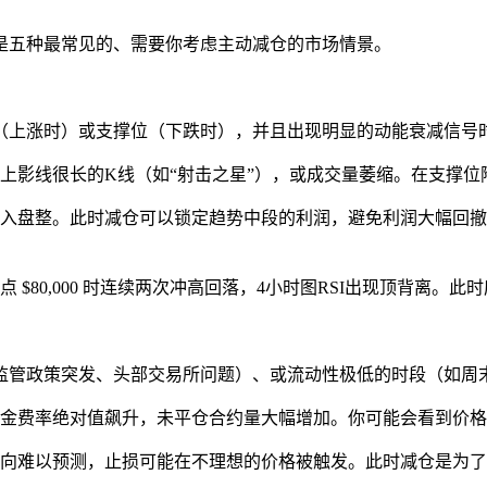
是五种最常见的、需要你考虑主动减仓的市场情景。
（上涨时）或支撑位（下跌时），并且出现明显的动能衰减信号
上影线很长的K线（如“射击之星”），或成交量萎缩。在支撑位
入盘整。此时减仓可以锁定趋势中段的利润，避免利润大幅回撤
80,000 时连续两次冲高回落，4小时图RSI出现顶背离。此时
监管政策突发、头部交易所问题）、或流动性极低的时段（如周
金费率绝对值飙升，未平仓合约量大幅增加。你可能会看到价格
向难以预测，止损可能在不理想的价格被触发。此时减仓是为了