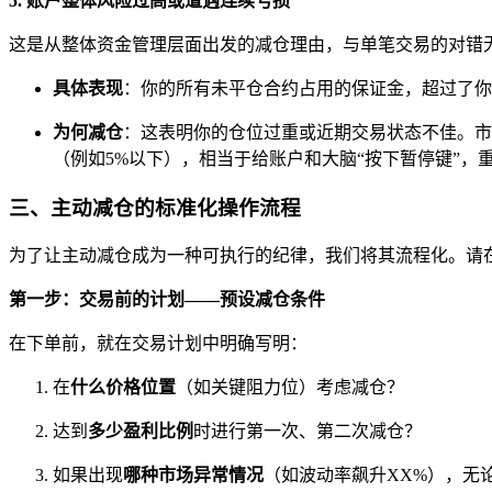
5. 账户整体风险过高或遭遇连续亏损
这是从整体资金管理层面出发的减仓理由，与单笔交易的对错
具体表现
：你的所有未平仓合约占用的保证金，超过了你
为何减仓
：这表明你的仓位过重或近期交易状态不佳。市
（例如5%以下），相当于给账户和大脑“按下暂停键”
三、主动减仓的标准化操作流程
为了让主动减仓成为一种可执行的纪律，我们将其流程化。请
第一步：交易前的计划——预设减仓条件
在下单前，就在交易计划中明确写明：
在
什么价格位置
（如关键阻力位）考虑减仓？
达到
多少盈利比例
时进行第一次、第二次减仓？
如果出现
哪种市场异常情况
（如波动率飙升XX%），无