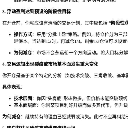
情绪平稳、图表结构清晰后再战，是更明智的选择。
3. 浮动盈利达到预设的阶段性目标
在开仓前，你就应该有清晰的交易计划，其中应包括
“阶段性
操作方式
：采用“分批止盈”策略。例如，将仓位分为三部分
是保本。当达到1:2时，再减仓1/3。剩余1/3仓位可以
为何减仓
：市场不会永远朝一个方向运动。将大目标分解
4. 交易逻辑出现裂痕或市场基本面发生重大变化
你开仓是基于某个特定的分析（如技术突破、三角收敛、基本
具体表现
：
技术层面
：你因“头肩底”形态做多，但价格未能突破颈
基本面层面
：你因某项目利好升级而做多其代币，但升级
为何减仓
：继续持有的理由已经减弱或消失。此时不应再纠结