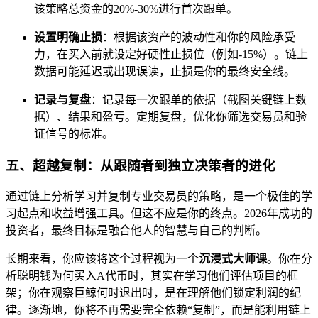
该策略总资金的20%-30%进行首次跟单。
设置明确止损
：根据该资产的波动性和你的风险承受
力，在买入前就设定好硬性止损位（例如-15%）。链上
数据可能延迟或出现误读，止损是你的最终安全线。
记录与复盘
：记录每一次跟单的依据（截图关键链上数
据）、结果和盈亏。定期复盘，优化你筛选交易员和验
证信号的标准。
五、超越复制：从跟随者到独立决策者的进化
通过链上分析学习并复制专业交易员的策略，是一个极佳的学
习起点和收益增强工具。但这不应是你的终点。2026年成功的
投资者，最终目标是融合他人的智慧与自己的判断。
长期来看，你应该将这个过程视为一个
沉浸式大师课
。你在分
析聪明钱为何买入A代币时，其实在学习他们评估项目的框
架；你在观察巨鲸何时退出时，是在理解他们锁定利润的纪
律。逐渐地，你将不再需要完全依赖“复制”，而是能利用链上