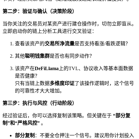
第二步：验证与确认（决策阶段）
当你关注的交易员对某资产进行建仓操作时，切勿立即盲从。
立即启动你的链上分析工具进行交叉验证：
查看该资产的
交易所净流量
是否支持看涨/看跌逻辑？
其他
聪明钱集群
是否也有同步动作？
该资产在
DeFiLlama
上的TVL、协议收入等基本面数据
是否健康？
只有当链上数据
多维度印证
了该操作逻辑时，这个信号
的可靠性才大大增加。
第三步：执行与风控（行动阶段）
经过验证后，你可以选择复制该策略。但关键在于
“部分复
制”和“严格风控”
。
部分复制
：不要全仓押注一个信号。建议用你计划投入