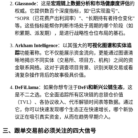
Glassnode
：这是
宏观链上数据分析和市场健康度评估
的
权威。它提供数百个深度指标，如“已实现盈亏”、
“SOPR（已花费产出利润率）”、“长期持有者持仓变化”
等。这些指标能帮你判断市场处于周期的哪个阶段（如
积累期、派发期），是进行战略性仓位布局的基石。
Arkham Intelligence
：以其强大的
可视化图谱和实体追
踪
功能著称。它不仅能展示资金流向，更能通过图谱清
晰地揭示不同实体（交易所、项目方、机构）之间的资
金联系网络。这对于调查项目背景、识别关联交易或看
清复杂操作背后的故事极具价值。
DeFiLlama
：如果你想专注于
DeFi和新兴公链生态
，这
是不二之选。它全面追踪所有区块链的总锁仓价值
（TVL）、各协议收入、代币解锁时间表等数据。通过
它，你可以快速发现哪个生态正在快速增长，哪个新协
议正在吸引真实资金，从而在趋势早期介入。
三、跟单交易前必须关注的四大信号