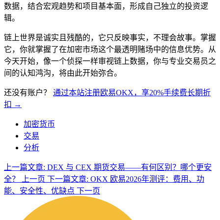
数据，结合宏观趋势和项目基本面，形成自己独立的投资逻
辑。
链上世界是诚实且残酷的，它只反映事实，不理会故事。掌握
它，你就掌握了在加密市场这个最透明赌场中的信息优势。从
今天开始，像一个侦探一样审视链上数据，你与专业交易员之
间的认知鸿沟，将由此开始弥合。
还没有账户？
通过本站注册欧易OKX，享20%手续费长期折
扣 →
加密货币
交易
分析
上一篇文章: DEX 与 CEX 期货交易——有何区别？哪个更安
全？
上一页
下一篇文章: OKX 欧易2026年测评：费用、功
能、安全性、优缺点
下一页