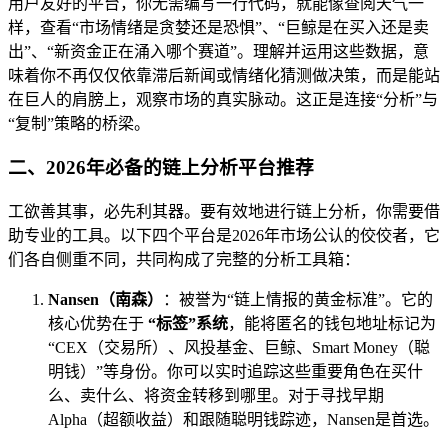
用户友好的平台，你无需编写一行代码，就能像查阅天气一
样，查看“市场情绪是贪婪还是恐惧”、“巨鲸是在买入还是卖
出”、“新资金正在涌入哪个赛道”。理解并运用这些数据，意
味着你不再仅仅依靠滞后新闻或情绪化猜测做决策，而是能站
在巨人的肩膀上，观察市场的真实脉动。这正是连接“分析”与
“复制”策略的桥梁。
二、2026年必备的链上分析平台推荐
工欲善其事，必先利其器。要有效地进行链上分析，你需要借
助专业的工具。以下四个平台是2026年市场公认的佼佼者，它
们各自侧重不同，共同构成了完整的分析工具箱：
Nansen（南森）
：被誉为“链上情报的黄金标准”。它的
核心优势在于
“标签”系统
，能将匿名的钱包地址标记为
“CEX（交易所）、风投基金、巨鲸、Smart Money（聪
明钱）”等身份。你可以实时追踪这些重要角色在买什
么、卖什么、将资金转移到哪里。对于寻找早期
Alpha（超额收益）和跟随聪明钱踪迹，Nansen是首选。