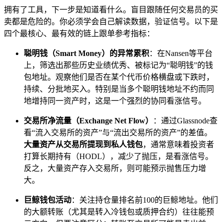
拥有了工具，下一步是知道看什么。盲目跟随任何交易员的买
卖都是危险的。你必须学会自己解读数据，验证信号。以下是
四个最核心、最有效的链上跟单参考指标：
聪明钱（Smart Money）的异常累积
：在Nansen等平台
上，筛选出那些历史业绩优秀、被标记为“聪明钱”的钱
包地址。观察他们是否在某个代币价格横盘或下跌时，
持续、分批地买入。特别是当多个聪明钱地址不约而同
地增持同一资产时，这是一个强烈的协同看涨信号。
交易所净流量（Exchange Net Flow）
：通过Glassnode查
看“流入交易所的资产”与“流出交易所的资产”的差值。
大量资产从交易所提现到私人钱包
，通常意味着投资者
打算长期持有（HODL），减少了抛压，是看涨信号。
反之，大量资产存入交易所，则可能预示抛售压力增
大。
巨鲸钱包活动
：关注持仓量排名前100的巨鲸地址。他们
的大额转账（尤其是转入冷钱包或质押合约）往往能预