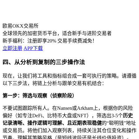
欧易OKX交易所
全球领先的加密货币平台，适合新手与进阶交易者
新手福利：
注册即享20% 交易手续费减免！
立即注册
APP下载
四、从分析到复制的三步操作法
现在，让我们将工具和指标组合成一套可执行的策略。请遵循
以下三步法，将链上分析与跟单交易有机结合：
第一步：筛选与观察（侦察阶段）
不要试图跟踪所有人。在Nansen或Arkham上，根据你的风险
偏好（如专注DeFi、比特币大盘或NFT），筛选出3-5个
历史
记录清晰、操作逻辑可理解、且近期表现稳健
的“聪明钱”地址
或交易员。将他们加入观察列表，持续关注其仓位变化和操作
节奏，理解其策略风格（是短线波段还是长线价值投资）。