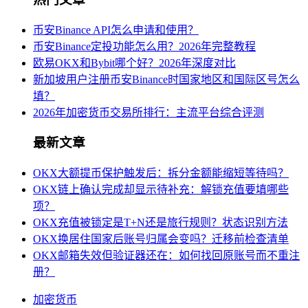
币安Binance API怎么申请和使用？
币安Binance定投功能怎么用？2026年完整教程
欧易OKX和Bybit哪个好？2026年深度对比
新加坡用户注册币安Binance时国家地区和国际区号怎么
填？
2026年加密货币交易所排行：主流平台综合评测
最新文章
OKX大额提币保护触发后：拆分金额能缩短等待吗？
OKX链上确认完成却显示待补充：解锁充值要填哪些
项？
OKX充值被锁定是T+N还是旅行规则？状态识别方法
OKX换居住国家后账号归属会变吗？迁移前检查清单
OKX邮箱失效但验证器还在：如何找回原账号而不重注
册？
加密货币