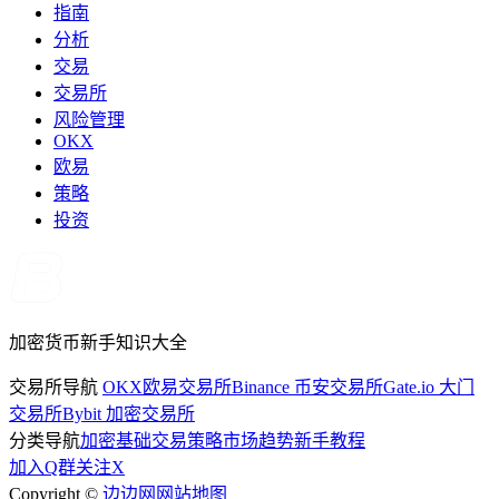
指南
分析
交易
交易所
风险管理
OKX
欧易
策略
投资
加密货币新手知识大全
交易所导航
OKX欧易交易所
Binance 币安交易所
Gate.io 大门
交易所
Bybit 加密交易所
分类导航
加密基础
交易策略
市场趋势
新手教程
加入Q群
关注X
Copyright ©
边边网
网站地图