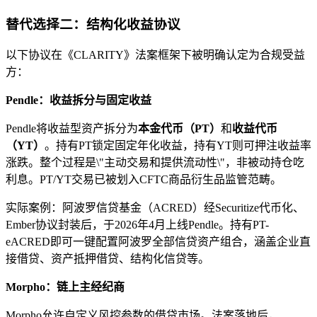
替代选择二：结构化收益协议
以下协议在《CLARITY》法案框架下被明确认定为合规受益
方：
Pendle：收益拆分与固定收益
Pendle将收益型资产拆分为
本金代币（PT）
和
收益代币
（YT）
。持有PT锁定固定年化收益，持有YT则可押注收益率
涨跌。整个过程是\"主动交易和提供流动性\"，非被动持仓吃
利息。PT/YT交易已被划入CFTC商品衍生品监管范畴。
实际案例：阿波罗信贷基金（ACRED）经Securitize代币化、
Ember协议封装后，于2026年4月上线Pendle。持有PT-
eACRED即可一键配置阿波罗全部信贷资产组合，涵盖企业直
接借贷、资产抵押借贷、结构化信贷等。
Morpho：链上主经纪商
Morpho允许自定义风控参数的借贷市场。法案落地后，