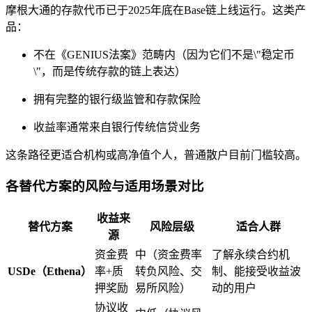
摩根大通的存款代币已于2025年底在Base链上线运行。这类产
品：
不在《GENIUS法案》范畴内（因为它们不是\"稳定币
\"，而是传统存款的链上表达）
拥有完整的银行级监管和存款保险
收益率通常来自银行传统信贷业务
这条路径更适合机构或高净值个人，普通散户目前门槛较高。
各替代方案的风险与适用场景对比
收益来
替代方案
风险层级
适合人群
源
资金费
中（资金费率
了解永续合约机
USDe（Ethena）
率+质
转负风险、交
制、能接受收益波
押奖励
易所风险）
动的用户
协议收