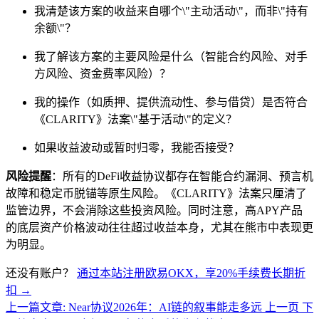
我清楚该方案的收益来自哪个\"主动活动\"，而非\"持有
余额\"？
我了解该方案的主要风险是什么（智能合约风险、对手
方风险、资金费率风险）？
我的操作（如质押、提供流动性、参与借贷）是否符合
《CLARITY》法案\"基于活动\"的定义？
如果收益波动或暂时归零，我能否接受？
风险提醒
：所有的DeFi收益协议都存在智能合约漏洞、预言机
故障和稳定币脱锚等原生风险。《CLARITY》法案只厘清了
监管边界，不会消除这些投资风险。同时注意，高APY产品
的底层资产价格波动往往超过收益本身，尤其在熊市中表现更
为明显。
还没有账户？
通过本站注册欧易OKX，享20%手续费长期折
扣 →
上一篇文章: Near协议2026年：AI链的叙事能走多远
上一页
下