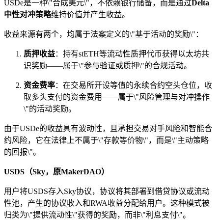
USDe是一种\"合成美元\"，不依赖银行储备，而是通过
Delta
中性对冲策略
维持价值并产生收益。
收益来源有两个，均属于法案定义的\"基于活动的奖励\"：
质押收益
：持有stETH等流动性质押代币获得以太坊共
识奖励——属于\"参与验证或质押\"的合规活动。
资金费率
：在交易所开设等值的永续合约空头仓位，收
取多头支付的资金费用——属于\"风险管理与对冲操作
\"的活动奖励。
由于USDe的收益具有波动性，且承担交易对手风险和智能合
约风险，它在法律上不属于\"存款等价物\"，而是\"主动策略
的回报\"。
USDS（Sky，原MakerDAO）
用户将USDS存入Sky协议，协议将其部署到借贷协议或流动
性池，产生的协议收入和RWA收益分配给用户。这种模式被
归类为\"提供流动性\"获得的奖励，而非\"利息支付\"。