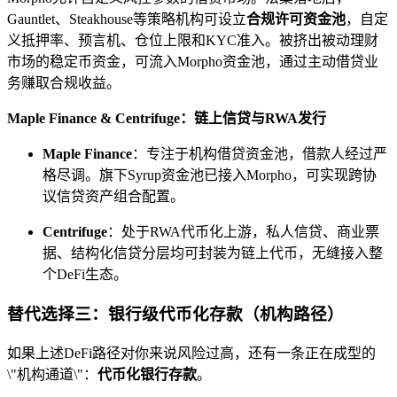
Gauntlet、Steakhouse等策略机构可设立
合规许可资金池
，自定
义抵押率、预言机、仓位上限和KYC准入。被挤出被动理财
市场的稳定币资金，可流入Morpho资金池，通过主动借贷业
务赚取合规收益。
Maple Finance & Centrifuge：链上信贷与RWA发行
Maple Finance
：专注于机构借贷资金池，借款人经过严
格尽调。旗下Syrup资金池已接入Morpho，可实现跨协
议信贷资产组合配置。
Centrifuge
：处于RWA代币化上游，私人信贷、商业票
据、结构化信贷分层均可封装为链上代币，无缝接入整
个DeFi生态。
替代选择三：银行级代币化存款（机构路径）
如果上述DeFi路径对你来说风险过高，还有一条正在成型的
\"机构通道\"：
代币化银行存款
。