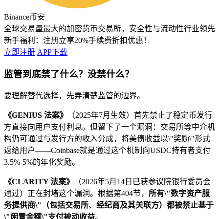
Binance币安
全球交易量最大的加密货币交易所，安全性与流动性行业领先
新手福利：
注册立享20%手续费折扣优惠！
立即注册
APP下载
监管到底禁了什么？没禁什么？
要理解替代选择，先弄清楚监管的边界。
《GENIUS 法案》
（2025年7月生效）首先禁止了稳定币发行
方直接向用户支付利息。但留下了一个漏洞：交易所等中介机
构仍可通过与发行方的收入分成，将美债收益以\"奖励\"形式
返给用户——Coinbase就是通过这个机制向USDC持有者支付
3.5%-5%的年化奖励。
《CLARITY 法案》
（2026年5月14日已获参议院银行委员会
通过）正在封堵这个漏洞。根据第404节，
所有\"数字资产服
务提供商\"（包括交易所、经纪商及其关联方）都被禁止基于
\"闲置余额\"支付被动收益
。