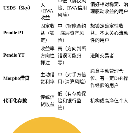
中低（协议风
偏好相对稳定、治
入
USDS（Sky）
险、RWA信用
+RWA
理驱动收益的用户
风险）
收益
固定收
中（智能合约
想锁定确定性收
Pendle PT
益（锁
+底层资产风
益、不太关心流动
定）
险）
性的用户
收益率
高（方向判断
Pendle YT
方向性
错误可能归
进阶交易者
押注
零）
愿意主动管理仓
主动借
中（对手方信
Morpho借贷
位、有一定DeFi操
贷利率
用+清算风险）
作经验的用户
低（有存款保
传统信
代币化存款
险和银行监
机构或高净值个人
贷收益
管）