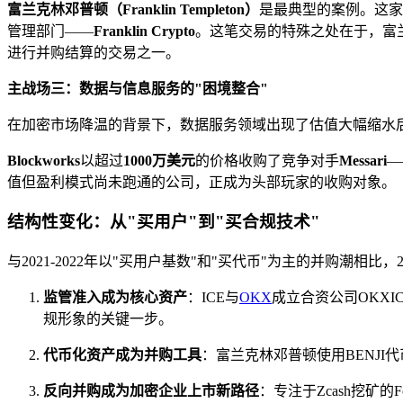
富兰克林邓普顿（Franklin Templeton）
是最典型的案例。这家
管理部门——
Franklin Crypto
。这笔交易的特殊之处在于，富
进行并购结算的交易之一。
主战场三：数据与信息服务的"困境整合"
在加密市场降温的背景下，数据服务领域出现了估值大幅缩水
Blockworks
以超过
1000万美元
的价格收购了竞争对手
Messari
—
值但盈利模式尚未跑通的公司，正成为头部玩家的收购对象。
结构性变化：从"买用户"到"买合规技术"
与2021-2022年以"买用户基数"和"买代币"为主的并购潮相
监管准入成为核心资产
：ICE与
OKX
成立合资公司OKXI
规形象的关键一步。
代币化资产成为并购工具
：富兰克林邓普顿使用BENJI
反向并购成为加密企业上市新路径
：专注于Zcash挖矿的F