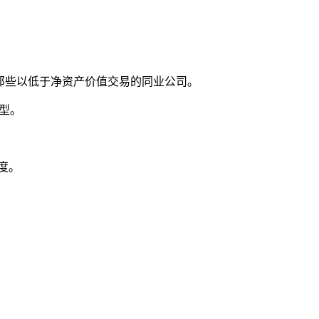
收购那些以低于净资产价值交易的同业公司。
型。
进度。
。