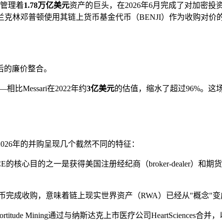
管理着
1.78万亿美元
资产的巨头，在2026年6月完成了对加密投
兰克林邓普顿使用其链上货币基金代币（BENJI）作为收购对
后的廉价整合。
—相比Messari在2022年约
3亿美元
的估值，缩水了超过96%。
比，2026年的并购呈现几个截然不同的特征：
CE的核心目的之一是获得美国注册经纪商（broker-dealer
代币完成收购，意味着链上现实世界资产（RWA）已经从"概念"变
ortitude Mining通过与纳斯达克上市医疗公司HeartScie