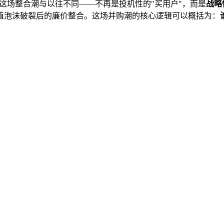
，但这场整合潮与以往不同——不再是投机性的"买用户"，而是
战略
值泡沫破裂后的廉价整合。这场并购潮的核心逻辑可以概括为：