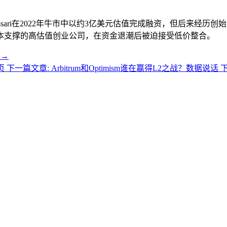
essari在2022年牛市中以约3亿美元估值完成融资，但后来
本支撑的高估值创业公司，在资金退潮后被迫接受低价整合。
 →
页
下一篇文章: Arbitrum和Optimism谁在赢得L2之战？数据说话