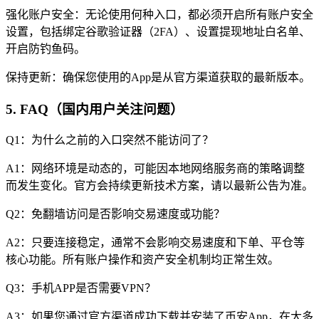
强化账户安全：无论使用何种入口，都必须开启所有账户安全
设置，包括绑定谷歌验证器（2FA）、设置提现地址白名单、
开启防钓鱼码。
保持更新：确保您使用的App是从官方渠道获取的最新版本。
5. FAQ（国内用户关注问题）
Q1：为什么之前的入口突然不能访问了？
A1：网络环境是动态的，可能因本地网络服务商的策略调整
而发生变化。官方会持续更新技术方案，请以最新公告为准。
Q2：免翻墙访问是否影响交易速度或功能？
A2：只要连接稳定，通常不会影响交易速度和下单、平仓等
核心功能。所有账户操作和资产安全机制均正常生效。
Q3：手机APP是否需要VPN？
A3：如果您通过官方渠道成功下载并安装了币安App，在大多