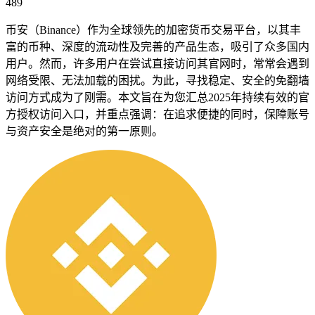
489
币安（Binance）作为全球领先的加密货币交易平台，以其丰
富的币种、深度的流动性及完善的产品生态，吸引了众多国内
用户。然而，许多用户在尝试直接访问其官网时，常常会遇到
网络受限、无法加载的困扰。为此，寻找稳定、安全的免翻墙
访问方式成为了刚需。本文旨在为您汇总2025年持续有效的官
方授权访问入口，并重点强调：在追求便捷的同时，保障账号
与资产安全是绝对的第一原则。