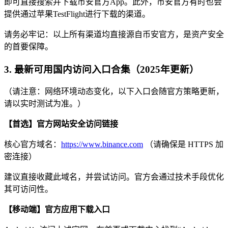
即可直接搜索并下载币安官方App。此外，币安官方有时也会
提供通过苹果TestFlight进行下载的渠道。
请务必牢记：以上所有渠道均直接源自币安官方，是资产安全
的首要保障。
3. 最新可用国内访问入口合集（2025年更新）
（请注意：网络环境动态变化，以下入口会随官方策略更新，
请以实时测试为准。）
【首选】官方网站安全访问链接
核心官方域名：
https://www.binance.com
（请确保是 HTTPS 加
密连接）
建议直接收藏此域名，并尝试访问。官方会通过技术手段优化
其可访问性。
【移动端】官方应用下载入口