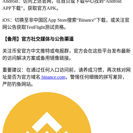
Android：访问上述官网，在首页或下载中心找到“Android
APP下载”，获取官方APK。
iOS：切换至非中国区App Store搜索“Binance”下载，或关注官
网公告获取TestFlight测试资格。
【备用】官方社交媒体与公告渠道
关注币安官方中文推特或电报群，官方会在这些平台发布最新
的访问解决方案或备用镜像链接。
重要建议：在通过任何入口访问前，请养成习惯，再次核对网
址是否为官方域名
binance.com
，警惕任何细微的拼写差异，
严防钓鱼网站。