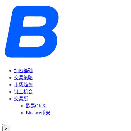
加密基础
交易策略
市场趋势
链上机会
交易所
欧易OKX
Binance币安
✕