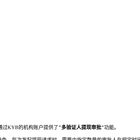
过KYB的机构账户提供了
"多验证人提现审批"
功能。
"角色，每次发起提现请求时，需要由指定数量的审批人在规定时